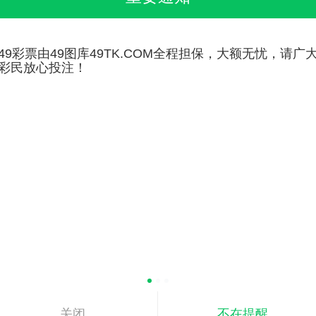
118内幕资料
九肖十码
49彩票由49图库49TK.COM全程担保，大额无忧，请广
九肖30码
九点半内幕报
跑狗图A
九点半玄机报
管家婆
澳彩网
金牌谜语
茶话诗
挂牌图
AI综合资料
关闭
不在提醒